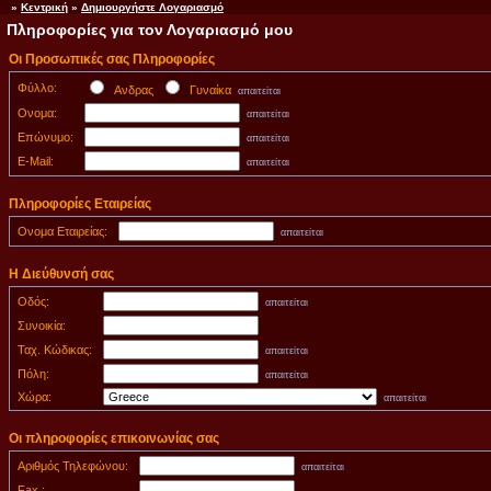
»
Κεντρική
»
Δημιουργήστε Λογαριασμό
Πληροφορίες για τον Λογαριασμό μου
Οι Προσωπικές σας Πληροφορίες
Φύλλο:
Ανδρας
Γυναίκα
απαιτείται
Ονομα:
απαιτείται
Επώνυμο:
απαιτείται
E-Mail:
απαιτείται
Πληροφορίες Εταιρείας
Ονομα Εταιρείας:
απαιτείται
Η Διεύθυνσή σας
Οδός:
απαιτείται
Συνοικία:
Ταχ. Κώδικας:
απαιτείται
Πόλη:
απαιτείται
Χώρα:
απαιτείται
Οι πληροφορίες επικοινωνίας σας
Αριθμός Τηλεφώνου:
απαιτείται
Fax :