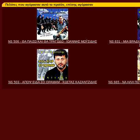
Πελάτες που αγόρασαν αυτό το προϊόν, επίσης αγόρασαν
NS 506 - ΘΑ ΠΑΙΖΩ ΚΑΙ ΘΑ ΤΡΑΓΩΔΩ - ΙΩΑΝΝΗΣ ΜΩΫΣΙΔΗΣ
NS 631 - ΜΙΑ ΒΡΑΔ
NS 503 - ΑΠΟΨ ΕΙΔΑ ΣΟ ΟΡΑΜΑΜ - ΚΩΣΤΑΣ ΚΑΖΑΝΤΖΙΔΗΣ
NS 665 - ΝΑ ΗΛΗ Π