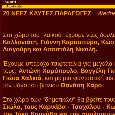
»
Κεντρική
Τελευταία Νέα
20 ΝΕΕΣ ΚΑΥΤΕΣ ΠΑΡΑΓΩΓΕΣ
-
Wedne
Στο χώρο του "λαϊκού" έχουμε νέες δουλ
Καλλονιάτη, Γιάννη Καρασπύρο, Κώσ
Λιαγούρη και Αποστόλη Νικολή.
Έχουμε υπέροχα τσιφτετέλια για μεγάλα κ
τους:
Αντώνη Χαρόπουλο, Βαγγέλη Γκί
Γιώτα Χαλκιά
, και με μια φανταστική in
τον μάγο του βιολιού
Θανάση Χάρο
.
Στο χώρο των "δημοτικών" θα βρείτε το
Σιώλο, τους Καρνάβα - Τσαχάλου - Κω
τον Τάκη Καρνάβα και την απολαυστι