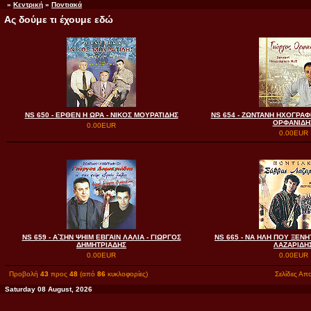
»
Κεντρική
»
Ποντιακά
Ας δούμε τι έχουμε εδώ
NS 650 - ΕΡΘΕΝ Η ΩΡΑ - ΝΙΚΟΣ ΜΟΥΡΑΤΙΔΗΣ
NS 654 - ΖΩΝΤΑΝΗ ΗΧΟΓΡΑΦ
ΟΡΦΑΝΙΔΗ
0.00EUR
0.00EUR
NS 659 - Α`ΣΗΝ ΨΗΙΜ ΕΒΓΑΙΝ ΛΑΛΙΑ - ΓΙΩΡΓΟΣ
NS 665 - ΝΑ ΗΛΗ ΠΟΥ ΞΕΝ
ΔΗΜΗΤΡΙΑΔΗΣ
ΛΑΖΑΡΙΔΗ
0.00EUR
0.00EUR
Προβολή
43
προς
48
(από
86
κυκλοφορίες)
Σελίδες Απ
Saturday 08 August, 2026