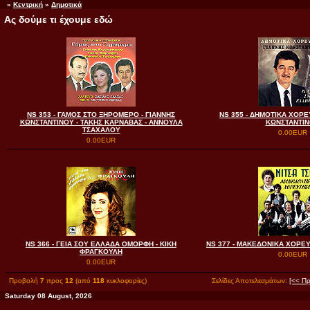
»
Κεντρική
»
Δημοτικά
Ας δούμε τι έχουμε εδώ
NS 353 - ΓΑΜΟΣ ΣΤΟ ΞΗΡΟΜΕΡΟ - ΓΙΑΝΝΗΣ
NS 355 - ΔΗΜΟΤΙΚΑ ΧΟΡΕ
ΚΩΝΣΤΑΝΤΙΝΟΥ - ΤΑΚΗΣ ΚΑΡΝΑΒΑΣ - ΑΝΝΟΥΛΑ
ΚΩΝΣΤΑΝΤΙ
ΤΣΑΧΑΛΟΥ
0.00EUR
0.00EUR
NS 366 - ΓΕΙΑ ΣΟΥ ΕΛΛΑΔΑ ΟΜΟΡΦΗ - KΙΚΗ
NS 377 - ΜΑΚΕΔΟΝΙΚΑ ΧΟΡΕΥΤ
ΦΡΑΓΚΟΥΛΗ
0.00EUR
0.00EUR
Προβολή
7
προς
12
(από
118
κυκλοφορίες)
Σελίδες Αποτελεσμάτων:
[<< Π
Saturday 08 August, 2026