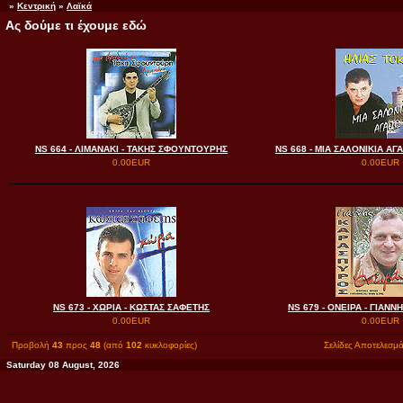
»
Κεντρική
»
Λαϊκά
Ας δούμε τι έχουμε εδώ
NS 664 - ΛΙΜΑΝΑΚΙ - ΤΑΚΗΣ ΣΦΟΥΝΤΟΥΡΗΣ
NS 668 - ΜΙΑ ΣΑΛΟΝΙΚΙΑ ΑΓ
0.00EUR
0.00EUR
NS 673 - ΧΩΡΙΑ - ΚΩΣΤΑΣ ΣΑΦΕΤΗΣ
NS 679 - ΟΝΕΙΡΑ - ΓΙΑΝ
0.00EUR
0.00EUR
Προβολή
43
προς
48
(από
102
κυκλοφορίες)
Σελίδες Αποτελεσμ
Saturday 08 August, 2026