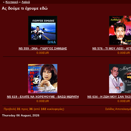
»
Κεντρική
»
Λαϊκά
Ας δούμε τι έχουμε εδώ
NS 559 - DNA - ΓΙΩΡΓΟΣ ΣΗΜΙΔΗΣ
NS 576 - ΤΙ ΜΟΥ ΛΕΕΙ - 
0.00EUR
0.00EUR
NS 619 - ΕΛΑΤΕ ΝΑ ΧΟΡΕΨΟΥΜΕ - ΒΑΣΩ ΜΩΡΑΤΗ
NS 634 - Η ΖΩΗ ΜΟΥ ΣΑΝ ΤΑΞΙ
0.00EUR
0.00EUR
Προβολή
31
προς
36
(από
102
κυκλοφορίες)
Σελίδες Αποτελεσμ
Thursday 06 August, 2026