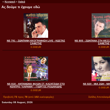
»
Κεντρική
»
Λαϊκά
Ας δούμε τι έχουμε εδώ
NS 791 - ΖΩΝΤΑΝΗ ΗΧΟΓΡΑΦΗΣΗ LIVE - ΚΩΣΤΑΣ
NS 805 - ΖΩΝΤΑΝΑ ΣΤΗ ΘΕΣ
ΣΑΦΕΤΗΣ
ΣΑΦΕΤΗΣ
0.00EUR
0.00EUR
NS 818 - ΑΝΤΑΜΩΜΑ ΦΙΛΩΝ ΣΤ. ΚΑΖΑΤΖΙΔΗ ΣΤΟ
NS 820 - ΜΙΑ ΖΩΗ - Ν
ΚΕΝΤΡΟ "ΧΑΡΑΜΑ" - ΓΙΩΡΓΟΣ ΡΟΔΑΚΙΔΗΣ
0.00EUR
0.00EUR
Προβολή
73
προς
78
(από
102
κυκλοφορίες)
Σελίδες Αποτελεσμ
Saturday 08 August, 2026